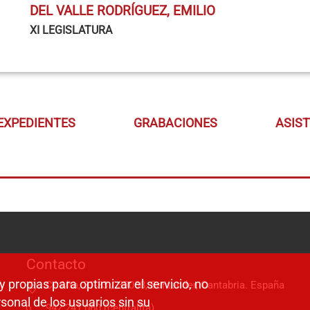
DEL VALLE RODRÍGUEZ, EMILIO
XI LEGISLATURA
EXPEDIENTES
GRABACIONES
ASIS
Contacto
y propias para optimizar el servicio, no
C/ Alta, 31-33 / 39008, Santander, Cantabria. España
sonal de los usuarios sin su
942 241 060 (centralita)