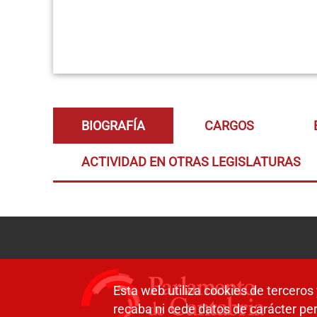
BIOGRAFÍA
CARGOS
ACTIVIDAD EN OTRAS LEGISLATURAS
Esta web utiliza cookies de terceros 
recaba ni cede datos de carácter per