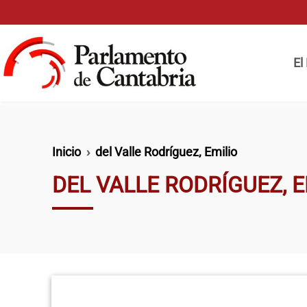
Pasar al contenido principal
Naveg
El
Ruta de navegación
Inicio
del Valle Rodríguez, Emilio
DEL VALLE RODRÍGUEZ, E