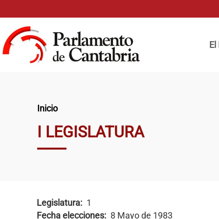
Pasar al contenido principal
Naveg
El
Ruta de navegación
Inicio
I LEGISLATURA
Legislatura
1
Fecha elecciones
8 Mayo de 1983