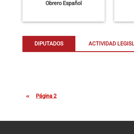
Obrero Español
DIPUTADOS
ACTIVIDAD LEGIS
Paginación
Página anterior
‹‹
Página 2