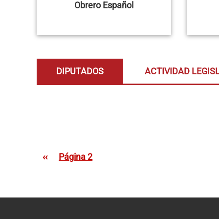
Obrero Español
DIPUTADOS
ACTIVIDAD LEGIS
Paginación
Página anterior
‹‹
Página 2