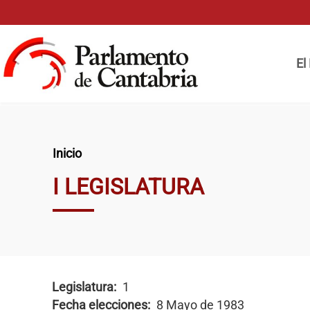
Pasar al contenido principal
Naveg
El
Ruta de navegación
Inicio
I LEGISLATURA
Legislatura
1
Fecha elecciones
8 Mayo de 1983