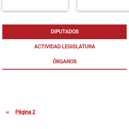
DIPUTADOS
ACTIVIDAD LEGISLATURA
ÓRGANOS
Paginación
Página anterior
‹‹
Página 2