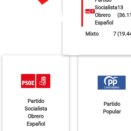
Socialista
13
Obrero
(36.1
Español
Mixto
7 (19.4
Partido
Partido
Socialista
Popular
Obrero
Español