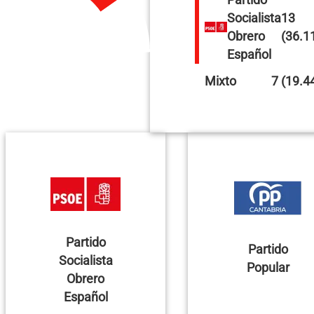
Socialista
13
Obrero
(36.1
Español
Mixto
7 (19.4
Partido
Partido
Socialista
Popular
Obrero
Español