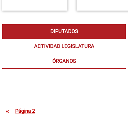
DIPUTADOS
ACTIVIDAD LEGISLATURA
ÓRGANOS
Paginación
Página anterior
‹‹
Página 2