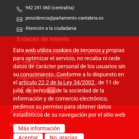
942 241 060 (centralita)
presidencia@parlamento-cantabria.es
Atención a la ciudadanía
Enlaces de interés
Esta web utiliza cookies de terceros y propias
Visitas al Parlamento de Cantabria
para optimizar el servicio, no recaba ni cede
Himno
datos de carácter personal de los usuarios sin
su conocimiento. Conforme a lo dispuesto en
Síguenos en RRSS
el
artículo 22.2 de la Ley 34/2002
, de 11 de
julio, de servicios de la sociedad de la
información y de comercio electrónico,
pedimos su permiso para obtener datos
Pie de página
Accesibilidad
estadísticos de su navegación por el sitio web
Mapa web
Más información
Información legal
Aceptar
No, gracias.