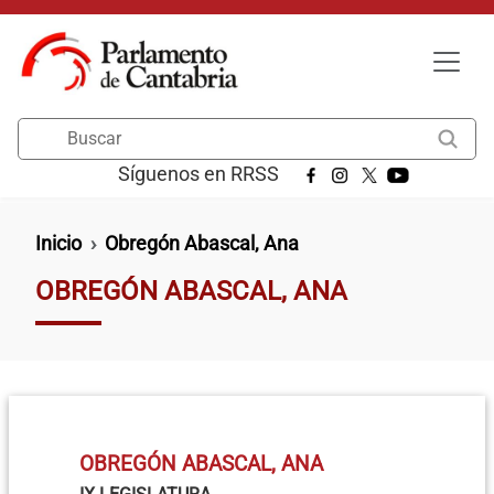
Pasar al contenido principal
Buscar
Síguenos en RRSS
Ruta de navegación
Inicio
Obregón Abascal, Ana
OBREGÓN ABASCAL, ANA
OBREGÓN ABASCAL, ANA