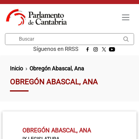
Pasar al contenido principal
Buscar
Síguenos en RRSS
Ruta de navegación
Inicio
Obregón Abascal, Ana
OBREGÓN ABASCAL, ANA
OBREGÓN ABASCAL, ANA