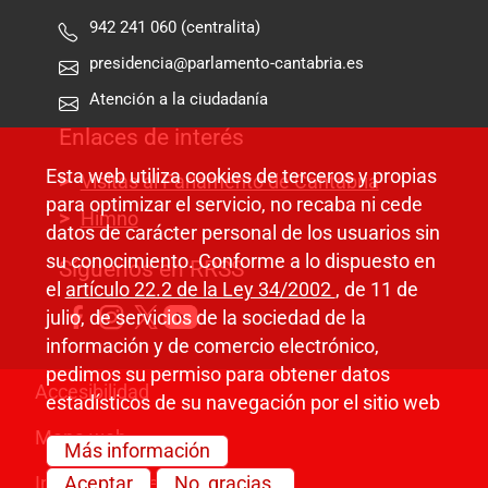
942 241 060 (centralita)
presidencia@parlamento-cantabria.es
Atención a la ciudadanía
Enlaces de interés
Esta web utiliza cookies de terceros y propias
Visitas al Parlamento de Cantabria
para optimizar el servicio, no recaba ni cede
Himno
datos de carácter personal de los usuarios sin
su conocimiento. Conforme a lo dispuesto en
Síguenos en RRSS
el
artículo 22.2 de la Ley 34/2002
, de 11 de
julio, de servicios de la sociedad de la
información y de comercio electrónico,
pedimos su permiso para obtener datos
Pie de página
Accesibilidad
estadísticos de su navegación por el sitio web
Mapa web
Más información
Información legal
Aceptar
No, gracias.