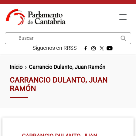
Pasar al contenido principal
Buscar
Síguenos en RRSS
Ruta de navegación
Inicio
Carrancio Dulanto, Juan Ramón
CARRANCIO DULANTO, JUAN
RAMÓN