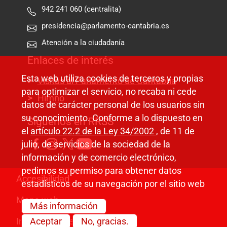
942 241 060 (centralita)
presidencia@parlamento-cantabria.es
Atención a la ciudadanía
Enlaces de interés
Esta web utiliza cookies de terceros y propias
Visitas al Parlamento de Cantabria
para optimizar el servicio, no recaba ni cede
Himno
datos de carácter personal de los usuarios sin
su conocimiento. Conforme a lo dispuesto en
Síguenos en RRSS
el
artículo 22.2 de la Ley 34/2002
, de 11 de
julio, de servicios de la sociedad de la
información y de comercio electrónico,
pedimos su permiso para obtener datos
Pie de página
Accesibilidad
estadísticos de su navegación por el sitio web
Mapa web
Más información
Información legal
Aceptar
No, gracias.