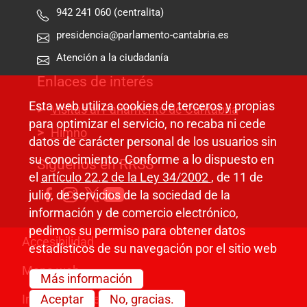
942 241 060 (centralita)
presidencia@parlamento-cantabria.es
Atención a la ciudadanía
Enlaces de interés
Esta web utiliza cookies de terceros y propias
Visitas al Parlamento de Cantabria
para optimizar el servicio, no recaba ni cede
Himno
datos de carácter personal de los usuarios sin
su conocimiento. Conforme a lo dispuesto en
Síguenos en RRSS
el
artículo 22.2 de la Ley 34/2002
, de 11 de
julio, de servicios de la sociedad de la
información y de comercio electrónico,
pedimos su permiso para obtener datos
Pie de página
Accesibilidad
estadísticos de su navegación por el sitio web
Mapa web
Más información
Información legal
Aceptar
No, gracias.