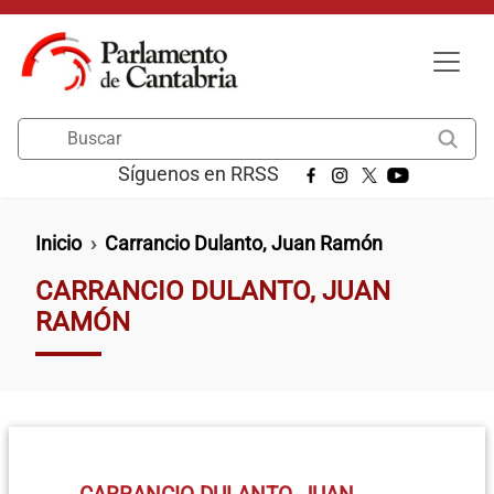
Pasar al contenido principal
Buscar
Síguenos en RRSS
Ruta de navegación
Inicio
Carrancio Dulanto, Juan Ramón
CARRANCIO DULANTO, JUAN
RAMÓN