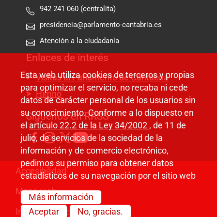
942 241 060 (centralita)
presidencia@parlamento-cantabria.es
Atención a la ciudadanía
Enlaces de interés
Esta web utiliza cookies de terceros y propias
Visitas al Parlamento de Cantabria
para optimizar el servicio, no recaba ni cede
Himno
datos de carácter personal de los usuarios sin
su conocimiento. Conforme a lo dispuesto en
Síguenos en RRSS
el
artículo 22.2 de la Ley 34/2002
, de 11 de
julio, de servicios de la sociedad de la
información y de comercio electrónico,
pedimos su permiso para obtener datos
Pie de página
Accesibilidad
estadísticos de su navegación por el sitio web
Mapa web
Más información
Información legal
Aceptar
No, gracias.