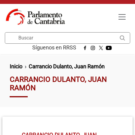
Pasar al contenido principal
Buscar
Síguenos en RRSS
Ruta de navegación
Inicio
Carrancio Dulanto, Juan Ramón
CARRANCIO DULANTO, JUAN
RAMÓN