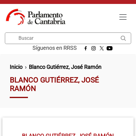
Pasar al contenido principal
Buscar
Síguenos en RRSS
Ruta de navegación
Inicio
Blanco Gutiérrez, José Ramón
BLANCO GUTIÉRREZ, JOSÉ
RAMÓN