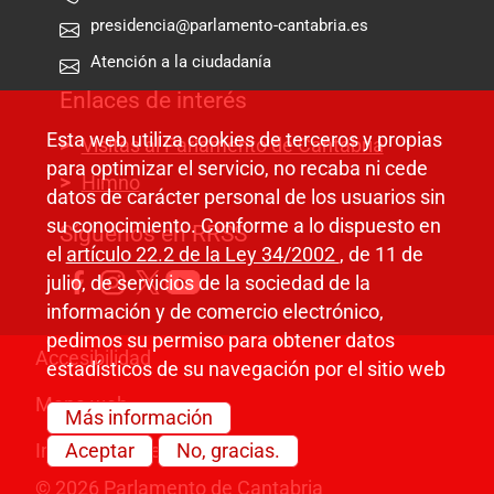
presidencia@parlamento-cantabria.es
Atención a la ciudadanía
Enlaces de interés
Esta web utiliza cookies de terceros y propias
Visitas al Parlamento de Cantabria
para optimizar el servicio, no recaba ni cede
Himno
datos de carácter personal de los usuarios sin
su conocimiento. Conforme a lo dispuesto en
Síguenos en RRSS
el
artículo 22.2 de la Ley 34/2002
, de 11 de
julio, de servicios de la sociedad de la
información y de comercio electrónico,
pedimos su permiso para obtener datos
Pie de página
Accesibilidad
estadísticos de su navegación por el sitio web
Mapa web
Más información
Información legal
Aceptar
No, gracias.
© 2026 Parlamento de Cantabria