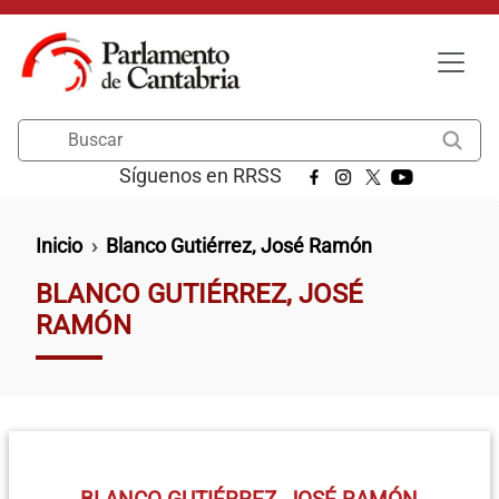
Pasar al contenido principal
Buscar
Síguenos en RRSS
Ruta de navegación
Inicio
Blanco Gutiérrez, José Ramón
BLANCO GUTIÉRREZ, JOSÉ
RAMÓN