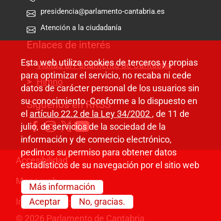
presidencia@parlamento-cantabria.es
Atención a la ciudadanía
Enlaces de interés
Esta web utiliza cookies de terceros y propias
Visitas al Parlamento de Cantabria
para optimizar el servicio, no recaba ni cede
Himno
datos de carácter personal de los usuarios sin
su conocimiento. Conforme a lo dispuesto en
Síguenos en RRSS
el
artículo 22.2 de la Ley 34/2002
, de 11 de
julio, de servicios de la sociedad de la
información y de comercio electrónico,
pedimos su permiso para obtener datos
Pie de página
Accesibilidad
estadísticos de su navegación por el sitio web
Mapa web
Más información
Información legal
Aceptar
No, gracias.
© 2026 Parlamento de Cantabria