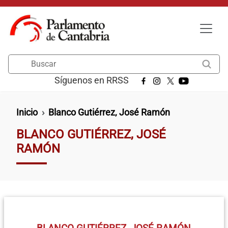
Pasar al contenido principal
Buscar
Síguenos en RRSS
Ruta de navegación
Inicio
Blanco Gutiérrez, José Ramón
BLANCO GUTIÉRREZ, JOSÉ
RAMÓN