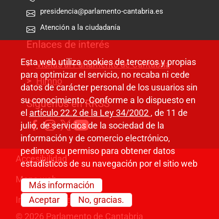
presidencia@parlamento-cantabria.es
Atención a la ciudadanía
Enlaces de interés
Esta web utiliza cookies de terceros y propias
Visitas al Parlamento de Cantabria
para optimizar el servicio, no recaba ni cede
Himno
datos de carácter personal de los usuarios sin
su conocimiento. Conforme a lo dispuesto en
Síguenos en RRSS
el
artículo 22.2 de la Ley 34/2002
, de 11 de
julio, de servicios de la sociedad de la
información y de comercio electrónico,
pedimos su permiso para obtener datos
Pie de página
Accesibilidad
estadísticos de su navegación por el sitio web
Mapa web
Más información
Información legal
Aceptar
No, gracias.
© 2026 Parlamento de Cantabria