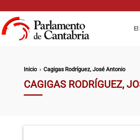
Pasar al contenido principal
Naveg
El
Ruta de navegación
Inicio
Cagigas Rodríguez, José Antonio
CAGIGAS RODRÍGUEZ, J