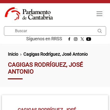
Pasar al contenido principal
Buscar
Síguenos en RRSS
Ruta de navegación
Inicio
Cagigas Rodríguez, José Antonio
CAGIGAS RODRÍGUEZ, JOSÉ
ANTONIO