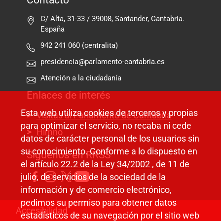
Contacto
C/ Alta, 31-33 / 39008, Santander, Cantabria.
España
942 241 060 (centralita)
presidencia@parlamento-cantabria.es
Atención a la ciudadanía
Enlaces de interés
Esta web utiliza cookies de terceros y propias
Visitas al Parlamento de Cantabria
para optimizar el servicio, no recaba ni cede
Himno
datos de carácter personal de los usuarios sin
su conocimiento. Conforme a lo dispuesto en
Síguenos en RRSS
el
artículo 22.2 de la Ley 34/2002
, de 11 de
julio, de servicios de la sociedad de la
información y de comercio electrónico,
pedimos su permiso para obtener datos
Pie de página
Accesibilidad
estadísticos de su navegación por el sitio web