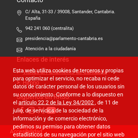
Contacto
C/ Alta, 31-33 / 39008, Santander, Cantabria.
España
942 241 060 (centralita)
presidencia@parlamento-cantabria.es
Atención a la ciudadanía
Enlaces de interés
Esta web utiliza cookies de terceros y propias
Visitas al Parlamento de Cantabria
para optimizar el servicio, no recaba ni cede
Himno
datos de carácter personal de los usuarios sin
su conocimiento. Conforme a lo dispuesto en
Síguenos en RRSS
el
artículo 22.2 de la Ley 34/2002
, de 11 de
julio, de servicios de la sociedad de la
información y de comercio electrónico,
pedimos su permiso para obtener datos
Pie de página
Accesibilidad
estadísticos de su navegación por el sitio web