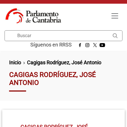
Pasar al contenido principal
Buscar
Síguenos en RRSS
Ruta de navegación
Inicio
Cagigas Rodríguez, José Antonio
CAGIGAS RODRÍGUEZ, JOSÉ
ANTONIO