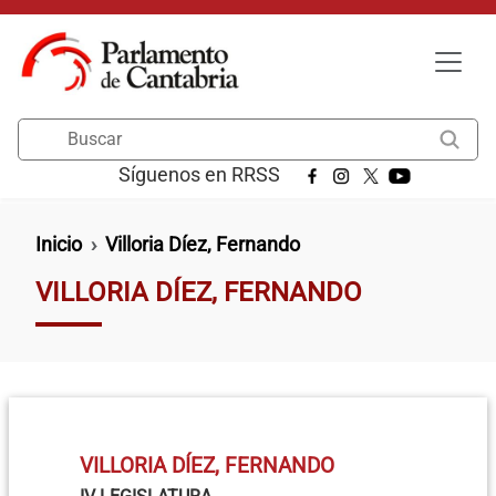
Pasar al contenido principal
Buscar
Síguenos en RRSS
Ruta de navegación
Inicio
Villoria Díez, Fernando
VILLORIA DÍEZ, FERNANDO
VILLORIA DÍEZ, FERNANDO