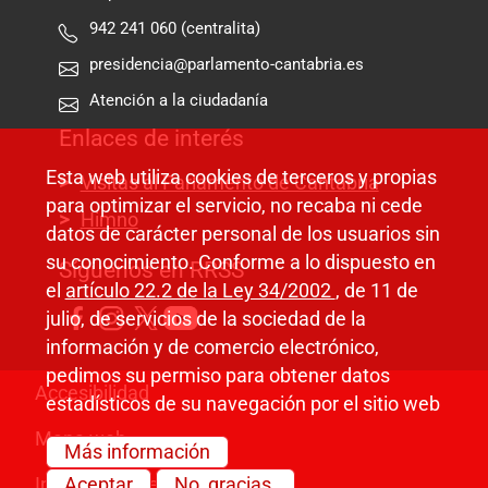
942 241 060 (centralita)
presidencia@parlamento-cantabria.es
Atención a la ciudadanía
Enlaces de interés
Esta web utiliza cookies de terceros y propias
Visitas al Parlamento de Cantabria
para optimizar el servicio, no recaba ni cede
Himno
datos de carácter personal de los usuarios sin
su conocimiento. Conforme a lo dispuesto en
Síguenos en RRSS
el
artículo 22.2 de la Ley 34/2002
, de 11 de
julio, de servicios de la sociedad de la
información y de comercio electrónico,
pedimos su permiso para obtener datos
Pie de página
Accesibilidad
estadísticos de su navegación por el sitio web
Mapa web
Más información
Información legal
Aceptar
No, gracias.