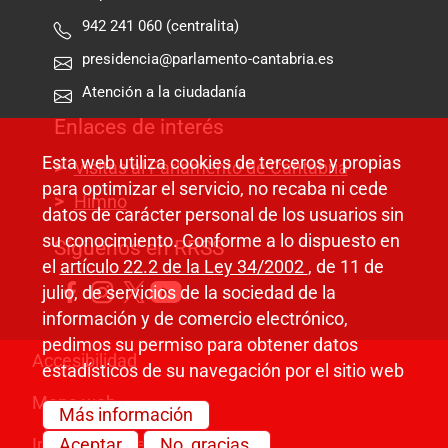
942 241 060 (centralita)
presidencia@parlamento-cantabria.es
Atención a la ciudadanía
Enlaces de interés
Esta web utiliza cookies de terceros y propias
Visitas al Parlamento de Cantabria
para optimizar el servicio, no recaba ni cede
Himno
datos de carácter personal de los usuarios sin
su conocimiento. Conforme a lo dispuesto en
Síguenos en RRSS
el
artículo 22.2 de la Ley 34/2002
, de 11 de
julio, de servicios de la sociedad de la
información y de comercio electrónico,
pedimos su permiso para obtener datos
Pie de página
Accesibilidad
estadísticos de su navegación por el sitio web
Mapa web
Más información
Información legal
Aceptar
No, gracias.