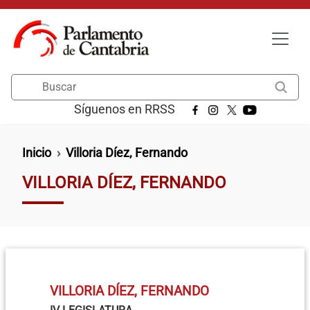
Pasar al contenido principal
Buscar
Síguenos en RRSS
Ruta de navegación
Inicio
Villoria Díez, Fernando
VILLORIA DÍEZ, FERNANDO
VILLORIA DÍEZ, FERNANDO