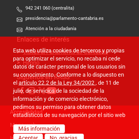
942 241 060 (centralita)
presidencia@parlamento-cantabria.es
Atención a la ciudadanía
Enlaces de interés
Esta web utiliza cookies de terceros y propias
Visitas al Parlamento de Cantabria
para optimizar el servicio, no recaba ni cede
Himno
datos de carácter personal de los usuarios sin
su conocimiento. Conforme a lo dispuesto en
Síguenos en RRSS
el
artículo 22.2 de la Ley 34/2002
, de 11 de
julio, de servicios de la sociedad de la
información y de comercio electrónico,
pedimos su permiso para obtener datos
Pie de página
Accesibilidad
estadísticos de su navegación por el sitio web
Mapa web
Más información
Información legal
Aceptar
No, gracias.