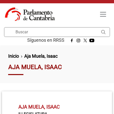
Pasar al contenido principal
Buscar
Síguenos en RRSS
Ruta de navegación
Inicio
Aja Muela, Isaac
AJA MUELA, ISAAC
AJA MUELA, ISAAC