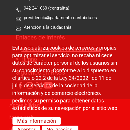
942 241 060 (centralita)
presidencia@parlamento-cantabria.es
Atención a la ciudadanía
Enlaces de interés
Esta web utiliza cookies de terceros y propias
Visitas al Parlamento de Cantabria
para optimizar el servicio, no recaba ni cede
Himno
datos de carácter personal de los usuarios sin
su conocimiento. Conforme a lo dispuesto en
Síguenos en RRSS
el
artículo 22.2 de la Ley 34/2002
, de 11 de
julio, de servicios de la sociedad de la
información y de comercio electrónico,
pedimos su permiso para obtener datos
Pie de página
Accesibilidad
estadísticos de su navegación por el sitio web
Mapa web
Más información
Información legal
Aceptar
No, gracias.