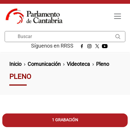
Pasar al contenido principal
Buscar
Síguenos en RRSS
Ruta de navegación
Inicio
Comunicación
Videoteca
Pleno
PLENO
1 GRABACIÓN