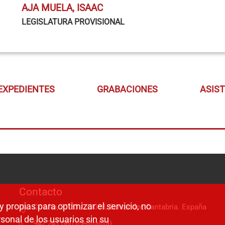
AJA MUELA, ISAAC
LEGISLATURA PROVISIONAL
EXPEDIENTES
GRABACIONES
ASIS
Contacto
y propias para optimizar el servicio, no
C/ Alta, 31-33 / 39008, Santander, Cantabria. España
sonal de los usuarios sin su
942 241 060 (centralita)