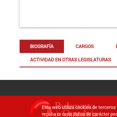
BIOGRAFÍA
CARGOS
ACTIVIDAD EN OTRAS LEGISLATURAS
Esta web utiliza cookies de terceros 
recaba ni cede datos de carácter per