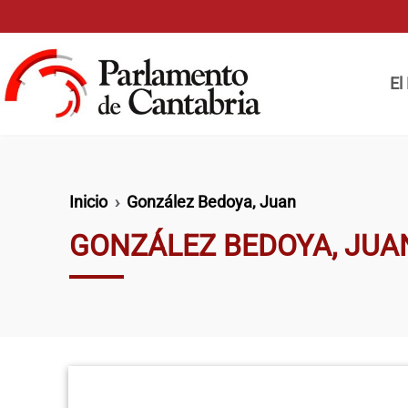
Pasar al contenido principal
Naveg
El
Ruta de navegación
Inicio
González Bedoya, Juan
GONZÁLEZ BEDOYA, JUA