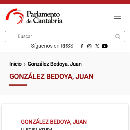
Pasar al contenido principal
Buscar
Síguenos en RRSS
Ruta de navegación
Inicio
González Bedoya, Juan
GONZÁLEZ BEDOYA, JUAN
GONZÁLEZ BEDOYA, JUAN