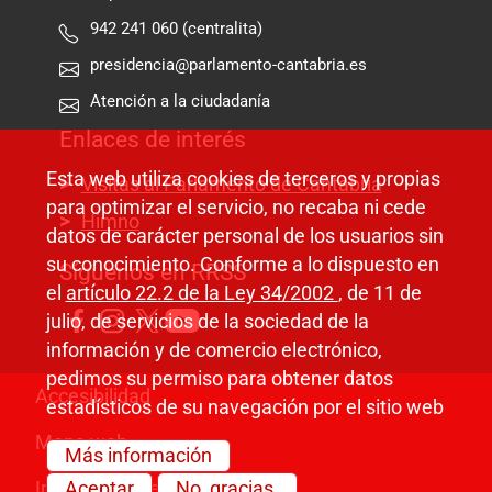
942 241 060 (centralita)
presidencia@parlamento-cantabria.es
Atención a la ciudadanía
Enlaces de interés
Esta web utiliza cookies de terceros y propias
Visitas al Parlamento de Cantabria
para optimizar el servicio, no recaba ni cede
Himno
datos de carácter personal de los usuarios sin
su conocimiento. Conforme a lo dispuesto en
Síguenos en RRSS
el
artículo 22.2 de la Ley 34/2002
, de 11 de
julio, de servicios de la sociedad de la
información y de comercio electrónico,
pedimos su permiso para obtener datos
Pie de página
Accesibilidad
estadísticos de su navegación por el sitio web
Mapa web
Más información
Información legal
Aceptar
No, gracias.