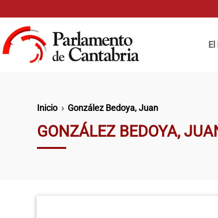
Pasar al contenido principal
Naveg
El
Ruta de navegación
Inicio
González Bedoya, Juan
GONZÁLEZ BEDOYA, JUA