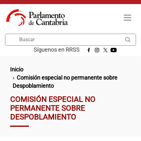
Pasar al contenido principal
Buscar
Síguenos en RRSS
Ruta de navegación
Inicio
Comisión especial no permanente sobre
Despoblamiento
COMISIÓN ESPECIAL NO
PERMANENTE SOBRE
DESPOBLAMIENTO