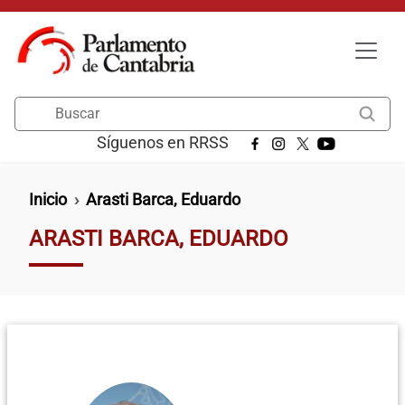
Pasar al contenido principal
Buscar
Síguenos en RRSS
Ruta de navegación
Inicio
Arasti Barca, Eduardo
ARASTI BARCA, EDUARDO