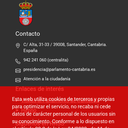
Contacto
C/ Alta, 31-33 / 39008, Santander, Cantabria.
España
942 241 060 (centralita)
presidencia@parlamento-cantabria.es
Atención a la ciudadanía
Enlaces de interés
Esta web utiliza cookies de terceros y propias
Visitas al Parlamento de Cantabria
para optimizar el servicio, no recaba ni cede
Himno
datos de carácter personal de los usuarios sin
su conocimiento. Conforme a lo dispuesto en
Síguenos en RRSS