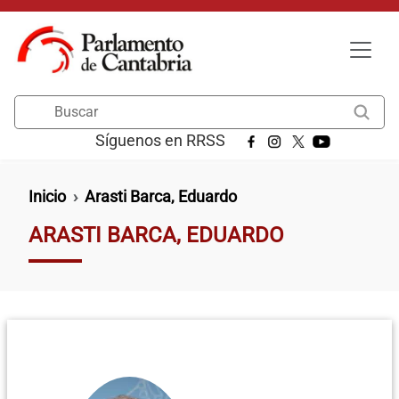
Pasar al contenido principal
Buscar
Síguenos en RRSS
Ruta de navegación
Inicio
Arasti Barca, Eduardo
ARASTI BARCA, EDUARDO