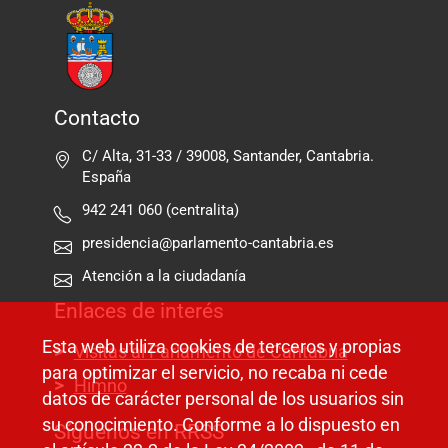
Contacto
C/ Alta, 31-33 / 39008, Santander, Cantabria.
España
942 241 060 (centralita)
presidencia@parlamento-cantabria.es
Atención a la ciudadanía
Enlaces de interés
Esta web utiliza cookies de terceros y propias
Visitas al Parlamento de Cantabria
para optimizar el servicio, no recaba ni cede
Himno
datos de carácter personal de los usuarios sin
su conocimiento. Conforme a lo dispuesto en
Síguenos en RRSS