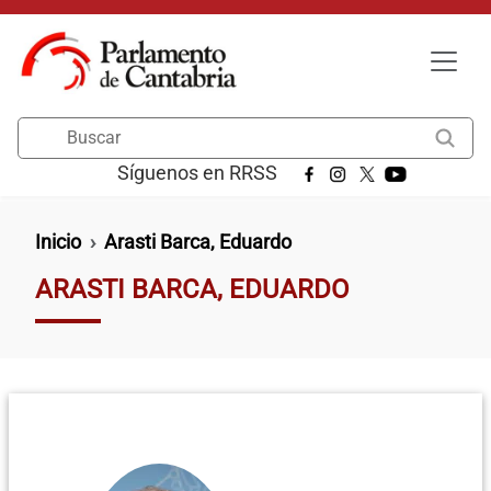
Pasar al contenido principal
Buscar
Síguenos en RRSS
Ruta de navegación
Inicio
Arasti Barca, Eduardo
ARASTI BARCA, EDUARDO