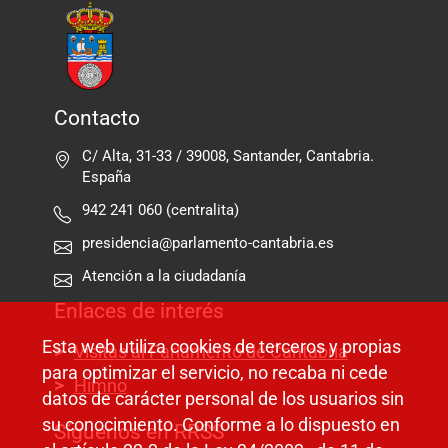
Contacto
C/ Alta, 31-33 / 39008, Santander, Cantabria.
España
942 241 060 (centralita)
presidencia@parlamento-cantabria.es
Atención a la ciudadanía
Enlaces de interés
Esta web utiliza cookies de terceros y propias
Visitas al Parlamento de Cantabria
para optimizar el servicio, no recaba ni cede
Himno
datos de carácter personal de los usuarios sin
su conocimiento. Conforme a lo dispuesto en
Síguenos en RRSS