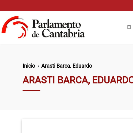
Pasar al contenido principal
Naveg
El
Ruta de navegación
Inicio
Arasti Barca, Eduardo
ARASTI BARCA, EDUARD