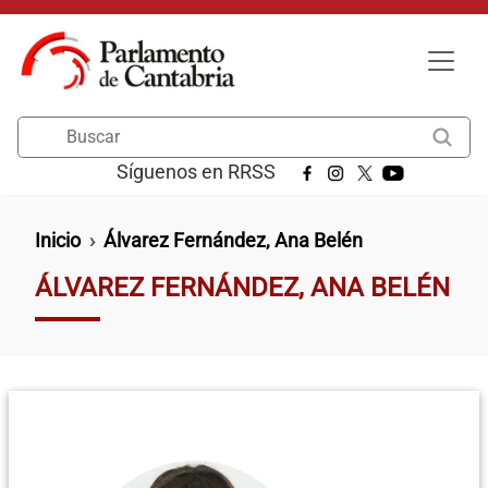
Pasar al contenido principal
Buscar
Síguenos en RRSS
Ruta de navegación
Inicio
Álvarez Fernández, Ana Belén
ÁLVAREZ FERNÁNDEZ, ANA BELÉN