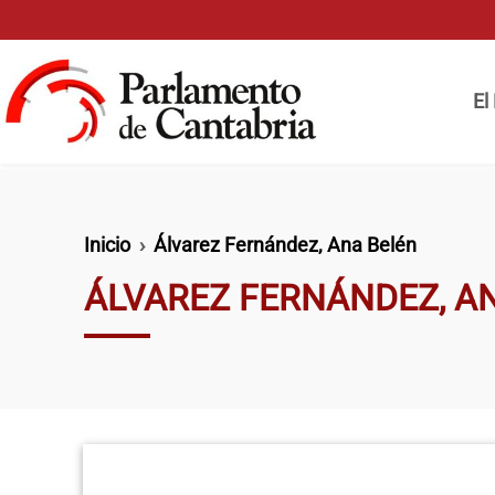
Pasar al contenido principal
Naveg
El
Ruta de navegación
Inicio
Álvarez Fernández, Ana Belén
ÁLVAREZ FERNÁNDEZ, A