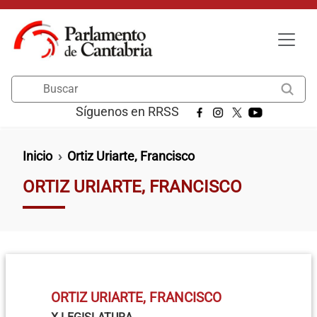
Pasar al contenido principal
Buscar
Síguenos en RRSS
Ruta de navegación
Inicio
Ortiz Uriarte, Francisco
ORTIZ URIARTE, FRANCISCO
ORTIZ URIARTE, FRANCISCO