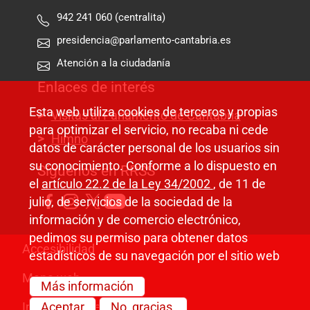
942 241 060 (centralita)
presidencia@parlamento-cantabria.es
Atención a la ciudadanía
Enlaces de interés
Esta web utiliza cookies de terceros y propias
Visitas al Parlamento de Cantabria
para optimizar el servicio, no recaba ni cede
Himno
datos de carácter personal de los usuarios sin
su conocimiento. Conforme a lo dispuesto en
Síguenos en RRSS
el
artículo 22.2 de la Ley 34/2002
, de 11 de
julio, de servicios de la sociedad de la
información y de comercio electrónico,
pedimos su permiso para obtener datos
Pie de página
Accesibilidad
estadísticos de su navegación por el sitio web
Mapa web
Más información
Información legal
Aceptar
No, gracias.