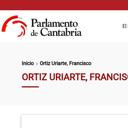
Pasar al contenido principal
Naveg
El
Ruta de navegación
Inicio
Ortiz Uriarte, Francisco
ORTIZ URIARTE, FRANCI