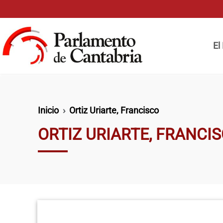
Pasar al contenido principal
Naveg
El
Ruta de navegación
Inicio
Ortiz Uriarte, Francisco
ORTIZ URIARTE, FRANCI