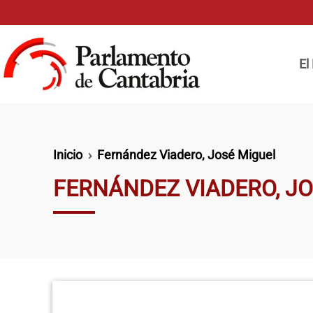
Pasar al contenido principal
Naveg
El
Ruta de navegación
Inicio
Fernández Viadero, José Miguel
FERNÁNDEZ VIADERO, J