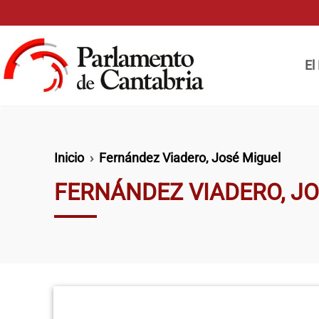
Pasar al contenido principal
Naveg
El
Ruta de navegación
Inicio
Fernández Viadero, José Miguel
FERNÁNDEZ VIADERO, J