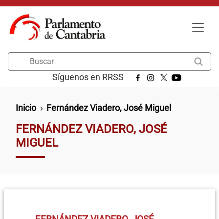
Pasar al contenido principal
Buscar
Síguenos en RRSS
Ruta de navegación
Inicio
Fernández Viadero, José Miguel
FERNÁNDEZ VIADERO, JOSÉ
MIGUEL