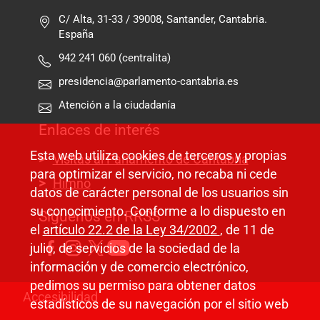
C/ Alta, 31-33 / 39008, Santander, Cantabria.
España
942 241 060 (centralita)
presidencia@parlamento-cantabria.es
Atención a la ciudadanía
Enlaces de interés
Esta web utiliza cookies de terceros y propias
Visitas al Parlamento de Cantabria
para optimizar el servicio, no recaba ni cede
Himno
datos de carácter personal de los usuarios sin
su conocimiento. Conforme a lo dispuesto en
Síguenos en RRSS
el
artículo 22.2 de la Ley 34/2002
, de 11 de
julio, de servicios de la sociedad de la
información y de comercio electrónico,
pedimos su permiso para obtener datos
Pie de página
Accesibilidad
estadísticos de su navegación por el sitio web