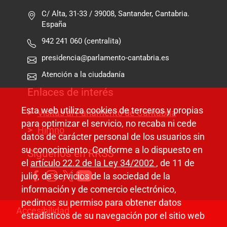
C/ Alta, 31-33 / 39008, Santander, Cantabria.
España
942 241 060 (centralita)
presidencia@parlamento-cantabria.es
Atención a la ciudadanía
Enlaces de interés
Esta web utiliza cookies de terceros y propias
Visitas al Parlamento de Cantabria
para optimizar el servicio, no recaba ni cede
Himno
datos de carácter personal de los usuarios sin
su conocimiento. Conforme a lo dispuesto en
Síguenos en RRSS
el
artículo 22.2 de la Ley 34/2002
, de 11 de
julio, de servicios de la sociedad de la
información y de comercio electrónico,
pedimos su permiso para obtener datos
Pie de página
Accesibilidad
estadísticos de su navegación por el sitio web