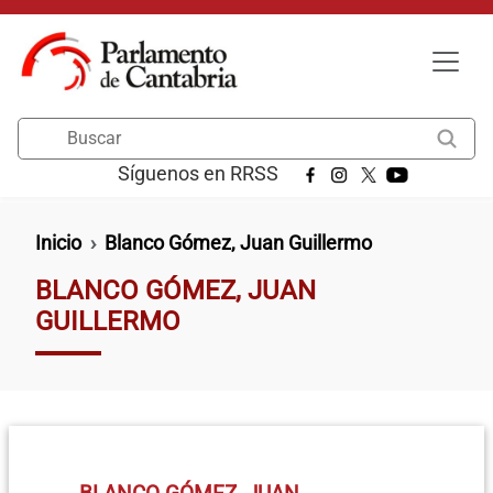
Pasar al contenido principal
Buscar
Síguenos en RRSS
Ruta de navegación
Inicio
Blanco Gómez, Juan Guillermo
BLANCO GÓMEZ, JUAN
GUILLERMO