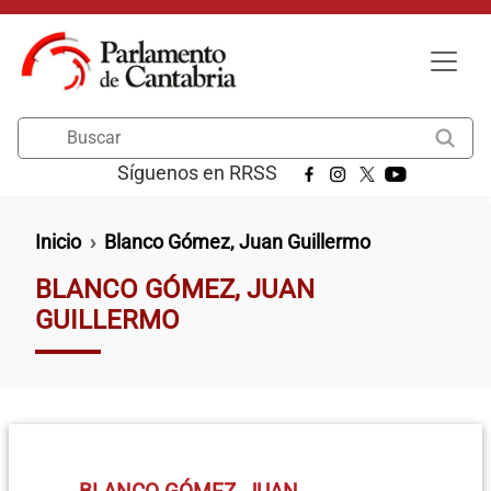
Pasar al contenido principal
Buscar
Síguenos en RRSS
Ruta de navegación
Inicio
Blanco Gómez, Juan Guillermo
BLANCO GÓMEZ, JUAN
GUILLERMO