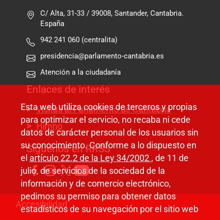
C/ Alta, 31-33 / 39008, Santander, Cantabria.
España
942 241 060 (centralita)
presidencia@parlamento-cantabria.es
Atención a la ciudadanía
Enlaces de interés
Esta web utiliza cookies de terceros y propias
Visitas al Parlamento de Cantabria
para optimizar el servicio, no recaba ni cede
Himno
datos de carácter personal de los usuarios sin
su conocimiento. Conforme a lo dispuesto en
Síguenos en RRSS
el
artículo 22.2 de la Ley 34/2002
, de 11 de
julio, de servicios de la sociedad de la
información y de comercio electrónico,
pedimos su permiso para obtener datos
Pie de página
Accesibilidad
estadísticos de su navegación por el sitio web