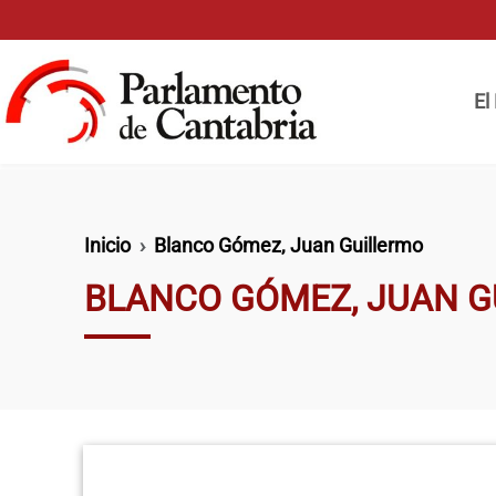
Pasar al contenido principal
Naveg
El
Ruta de navegación
Inicio
Blanco Gómez, Juan Guillermo
BLANCO GÓMEZ, JUAN G