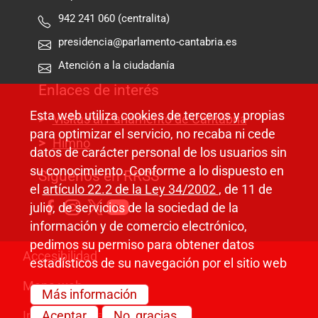
942 241 060 (centralita)
presidencia@parlamento-cantabria.es
Atención a la ciudadanía
Enlaces de interés
Esta web utiliza cookies de terceros y propias
Visitas al Parlamento de Cantabria
para optimizar el servicio, no recaba ni cede
Himno
datos de carácter personal de los usuarios sin
su conocimiento. Conforme a lo dispuesto en
Síguenos en RRSS
el
artículo 22.2 de la Ley 34/2002
, de 11 de
julio, de servicios de la sociedad de la
información y de comercio electrónico,
pedimos su permiso para obtener datos
Pie de página
Accesibilidad
estadísticos de su navegación por el sitio web
Mapa web
Más información
Información legal
Aceptar
No, gracias.