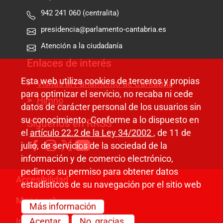
942 241 060 (centralita)
presidencia@parlamento-cantabria.es
Atención a la ciudadanía
Enlaces de interés
Esta web utiliza cookies de terceros y propias
Visitas al Parlamento de Cantabria
para optimizar el servicio, no recaba ni cede
Himno
datos de carácter personal de los usuarios sin
su conocimiento. Conforme a lo dispuesto en
Síguenos en RRSS
el
artículo 22.2 de la Ley 34/2002
, de 11 de
julio, de servicios de la sociedad de la
información y de comercio electrónico,
pedimos su permiso para obtener datos
Pie de página
Accesibilidad
estadísticos de su navegación por el sitio web
Mapa web
Más información
Información legal
Aceptar
No, gracias.