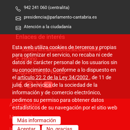
942 241 060 (centralita)
presidencia@parlamento-cantabria.es
Atención a la ciudadanía
Enlaces de interés
Esta web utiliza cookies de terceros y propias
Visitas al Parlamento de Cantabria
para optimizar el servicio, no recaba ni cede
Himno
datos de carácter personal de los usuarios sin
su conocimiento. Conforme a lo dispuesto en
Síguenos en RRSS
el
artículo 22.2 de la Ley 34/2002
, de 11 de
julio, de servicios de la sociedad de la
información y de comercio electrónico,
pedimos su permiso para obtener datos
Pie de página
Accesibilidad
estadísticos de su navegación por el sitio web
Mapa web
Más información
Información legal
Aceptar
No, gracias.