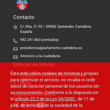
Contacto
C/ Alta, 31-33 / 39008, Santander, Cantabria.
España
942 241 060 (centralita)
presidencia@parlamento-cantabria.es
Atención a la ciudadanía
Enlaces de interés
Esta web utiliza cookies de terceros y propias
Visitas al Parlamento de Cantabria
para optimizar el servicio, no recaba ni cede
Himno
datos de carácter personal de los usuarios sin
su conocimiento. Conforme a lo dispuesto en
Síguenos en RRSS
el
artículo 22.2 de la Ley 34/2002
, de 11 de
julio, de servicios de la sociedad de la