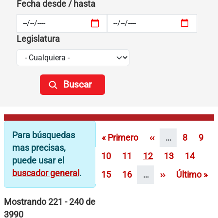
Fecha desde / hasta
Legislatura
Paginación
Para búsquedas
Primera página
Página anterior
Página
Pági
« Primero
‹‹
…
8
9
mas precisas,
Página
Página
Página
Página
Página
10
11
12
13
14
puede usar el
buscador general
.
Página
Página
Siguiente pági
Última pág
15
16
…
››
Último »
Mostrando 221 - 240 de
3990