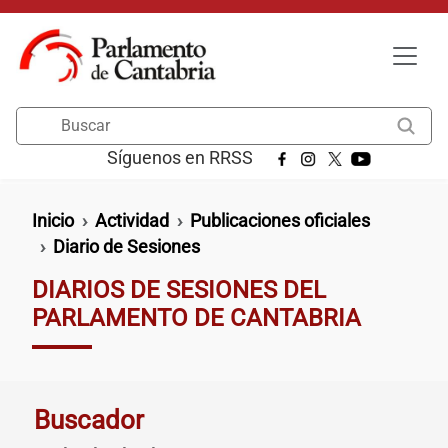
Pasar al contenido principal
Buscar
Síguenos en RRSS
Ruta de navegación
Inicio
Actividad
Publicaciones oficiales
Diario de Sesiones
DIARIOS DE SESIONES DEL
PARLAMENTO DE CANTABRIA
Buscador