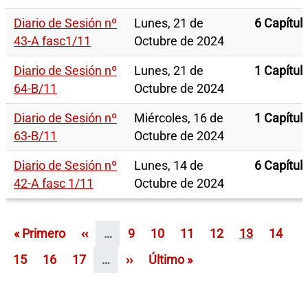
Diario de Sesión nº
Lunes, 21 de
6 Capítul
43-A fasc1/11
Octubre de 2024
Diario de Sesión nº
Lunes, 21 de
1 Capítul
64-B/11
Octubre de 2024
Diario de Sesión nº
Miércoles, 16 de
1 Capítul
63-B/11
Octubre de 2024
Diario de Sesión nº
Lunes, 14 de
6 Capítul
42-A fasc 1/11
Octubre de 2024
Paginación
Primera página
Página anterior
Página
Página
Página
Página
Página
Página
« Primero
‹‹
…
9
10
11
12
13
14
Página
Página
Página
Siguiente página
Última página
15
16
17
…
››
Último »