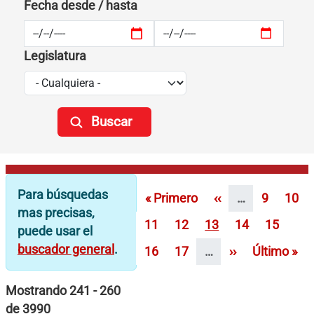
Fecha desde / hasta
Legislatura
Paginación
Para búsquedas
Primera página
Página anterior
Página
Pági
« Primero
‹‹
…
9
10
mas precisas,
Página
Página
Página
Página
Página
11
12
13
14
15
puede usar el
buscador general
.
Página
Página
Siguiente pági
Última pág
16
17
…
››
Último »
Mostrando 241 - 260
de 3990