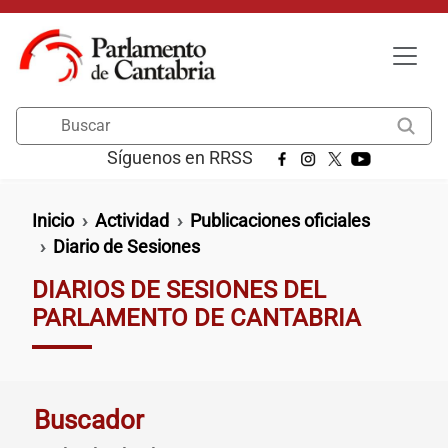
Pasar al contenido principal
Buscar
Síguenos en RRSS
Ruta de navegación
Inicio
Actividad
Publicaciones oficiales
Diario de Sesiones
DIARIOS DE SESIONES DEL
PARLAMENTO DE CANTABRIA
Buscador