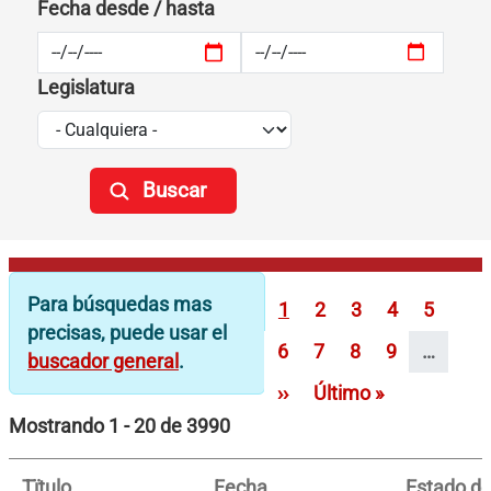
Fecha desde / hasta
Legislatura
Paginación
Para búsquedas mas
Página
Página
Página
Página
Página
1
2
3
4
5
precisas, puede usar el
Página
Página
Página
Página
6
7
8
9
…
buscador general
.
Siguiente página
Última página
››
Último »
Mostrando 1 - 20 de 3990
Tïtulo
Fecha
Estado del