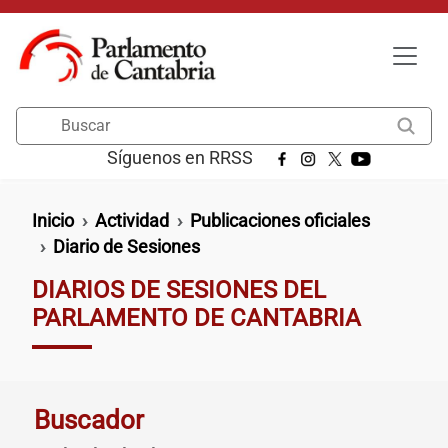
Pasar al contenido principal
Buscar
Síguenos en RRSS
Ruta de navegación
Inicio
Actividad
Publicaciones oficiales
Diario de Sesiones
DIARIOS DE SESIONES DEL
PARLAMENTO DE CANTABRIA
Buscador