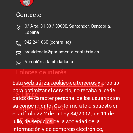
Contacto
C/ Alta, 31-33 / 39008, Santander, Cantabria.
España
942 241 060 (centralita)
presidencia@parlamento-cantabria.es
Atención a la ciudadanía
Enlaces de interés
Esta web utiliza cookies de terceros y propias
Visitas al Parlamento de Cantabria
para optimizar el servicio, no recaba ni cede
Himno
datos de carácter personal de los usuarios sin
su conocimiento. Conforme a lo dispuesto en
Síguenos en RRSS
el
artículo 22.2 de la Ley 34/2002
, de 11 de
julio, de servicios de la sociedad de la
información y de comercio electrónico,