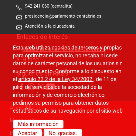
942 241 060 (centralita)
presidencia@parlamento-cantabria.es
Atención a la ciudadanía
Enlaces de interés
Esta web utiliza cookies de terceros y propias
Visitas al Parlamento de Cantabria
para optimizar el servicio, no recaba ni cede
Himno
datos de carácter personal de los usuarios sin
su conocimiento. Conforme a lo dispuesto en
Síguenos en RRSS
el
artículo 22.2 de la Ley 34/2002
, de 11 de
julio, de servicios de la sociedad de la
información y de comercio electrónico,
pedimos su permiso para obtener datos
Pie de página
Accesibilidad
estadísticos de su navegación por el sitio web
Mapa web
Más información
Aceptar
No, gracias.
Información legal