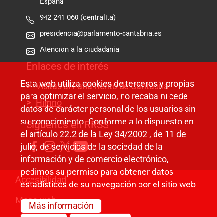
España
942 241 060 (centralita)
presidencia@parlamento-cantabria.es
Atención a la ciudadanía
Enlaces de interés
Esta web utiliza cookies de terceros y propias
Visitas al Parlamento de Cantabria
para optimizar el servicio, no recaba ni cede
Himno
datos de carácter personal de los usuarios sin
su conocimiento. Conforme a lo dispuesto en
Síguenos en RRSS
el
artículo 22.2 de la Ley 34/2002
, de 11 de
julio, de servicios de la sociedad de la
información y de comercio electrónico,
pedimos su permiso para obtener datos
Pie de página
Accesibilidad
estadísticos de su navegación por el sitio web
Mapa web
Más información