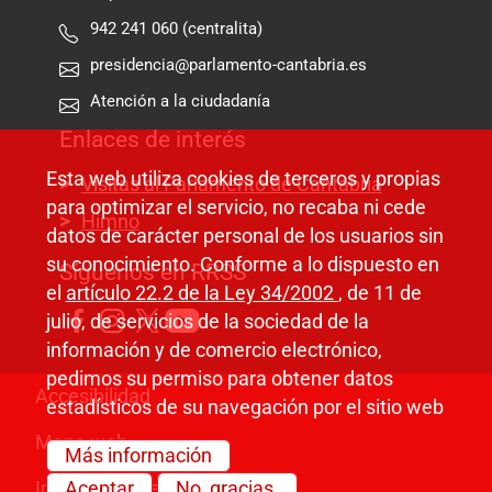
942 241 060 (centralita)
presidencia@parlamento-cantabria.es
Atención a la ciudadanía
Enlaces de interés
Esta web utiliza cookies de terceros y propias
Visitas al Parlamento de Cantabria
para optimizar el servicio, no recaba ni cede
Himno
datos de carácter personal de los usuarios sin
su conocimiento. Conforme a lo dispuesto en
Síguenos en RRSS
el
artículo 22.2 de la Ley 34/2002
, de 11 de
julio, de servicios de la sociedad de la
información y de comercio electrónico,
pedimos su permiso para obtener datos
Pie de página
Accesibilidad
estadísticos de su navegación por el sitio web
Mapa web
Más información
Información legal
Aceptar
No, gracias.