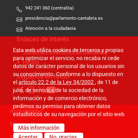
942 241 060 (centralita)
presidencia@parlamento-cantabria.es
Atención a la ciudadanía
Enlaces de interés
Esta web utiliza cookies de terceros y propias
Visitas al Parlamento de Cantabria
para optimizar el servicio, no recaba ni cede
Himno
datos de carácter personal de los usuarios sin
su conocimiento. Conforme a lo dispuesto en
Síguenos en RRSS
el
artículo 22.2 de la Ley 34/2002
, de 11 de
julio, de servicios de la sociedad de la
información y de comercio electrónico,
pedimos su permiso para obtener datos
Pie de página
Accesibilidad
estadísticos de su navegación por el sitio web
Mapa web
Más información
Información legal
Aceptar
No, gracias.